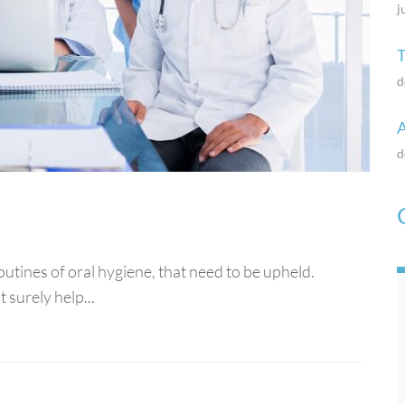
j
T
d
A
d
utines of oral hygiene, that need to be upheld.
 surely help...