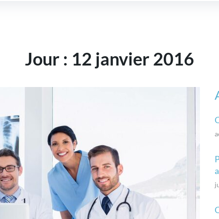
Jour :
12 janvier 2016
O
a
P
a
j
Q