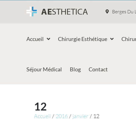
Berges Du L
Accueil
Chirurgie Esthétique
Chirur
Séjour Médical
Blog
Contact
12
Accueil
/
2016
/
janvier
/
12