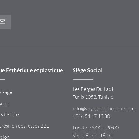
ue Esthétique et plastique
Siège Social
Les Berges Du Lac II
 visage
Tunis 1053, Tunisie
seins
info@voyage-esthetique.com
s fessiers
+216 54 47 18 30
 brésilien des fesses BBL
Lun-Jeu: 8:00 – 20:00
Vend: 8:00 – 18:00
ccion