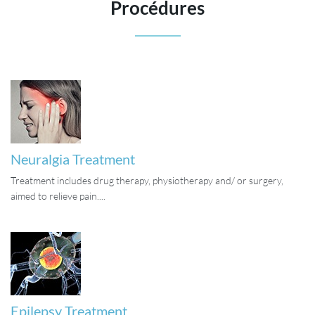
Procédures
Neuralgia Treatment
Treatment includes drug therapy, physiotherapy and/ or surgery,
aimed to relieve pain....
Epilepsy Treatment