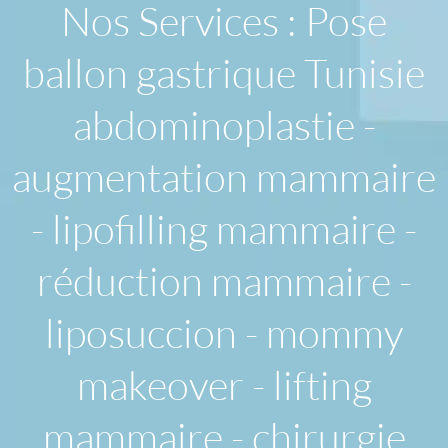
Nos Services : Pose
ballon gastrique Tunisie
abdominoplastie -
augmentation mammaire
- lipofilling mammaire -
réduction mammaire -
liposuccion - mommy
makeover - lifting
mammaire - chirurgie