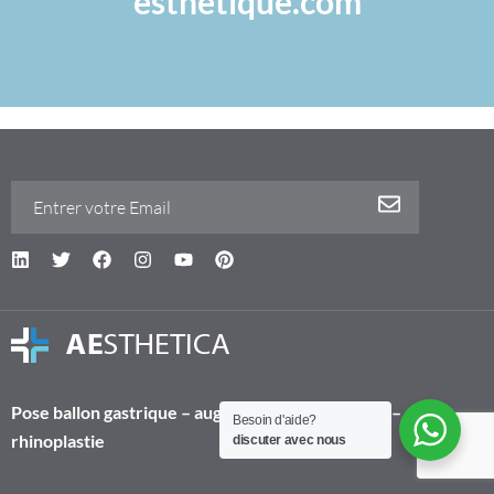
esthetique.com
Pose ballon gastrique – augmentation mammaire –
Besoin d'aide?
rhinoplastie
discuter avec nous